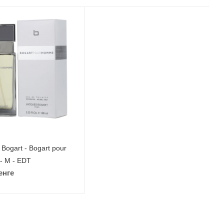
Bogart - Bogart pour
 M - EDT
енге