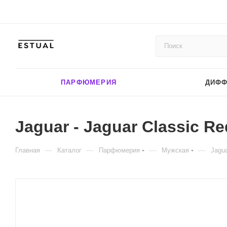
ПАРФЮМЕРИЯ
ДИФ
Jaguar - Jaguar Classic Re
—
—
—
—
Главная
Каталог
Парфюмерия
Мужская
Jagua