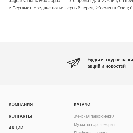
Jaguar Classic Red Jaguar — это аромат для мужчин, он п
и Бергамот; средние ноты: Черный перец, Жасмин и Озон; б
Будьте в курсе наши
акций и новостей
КОМПАНИЯ
КАТАЛОГ
КОНТАКТЫ
Женская парфюмерия
Мужская парфюмерия
АКЦИИ
Парфюмы унисекс