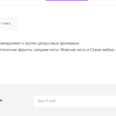
СТАВКА
н принадлежит к группе цитрусовые фужерные.
отические фрукты; средние ноты: Морские ноты и Серая амбра;
х