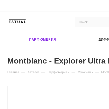
ПАРФЮМЕРИЯ
ДИФ
Montblanc - Explorer Ultra 
—
—
—
—
Главная
Каталог
Парфюмерия
Мужская
Montb