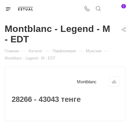
0
Montblanc - Legend - M
- EDT
—
—
—
—
Главная
Каталог
Парфюмерия
Мужская
Montblanc - Legend - M - EDT
Montblanc
28266 - 43043 тенге