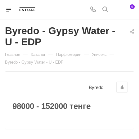
0
Byredo - Gypsy Water -
U - EDP
—
—
—
—
Главная
Каталог
Парфюмерия
Унисекс
Byredo - Gypsy Water - U - EDP
Byredo
98000 - 152000 тенге