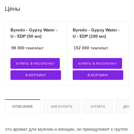
Цены
Byredo - Gypsy Water -
Byredo - Gypsy Water -
U - EDP (50 мл)
U - EDP (100 мл)
98 000
тенге
/шт
152 000
тенге
/шт
КУПИТЬ В РАССРОЧКУ
КУПИТЬ В РАССРОЧКУ
В КОРЗИНУ
В КОРЗИНУ
ОПИСАНИЕ
КАК КУПИТЬ
ОПЛАТА
ДОСТ
это аромат для мужчин и женщин, он принадлежит к группе