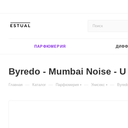
ПАРФЮМЕРИЯ
ДИФ
Byredo - Mumbai Noise - U
—
—
—
—
Главная
Каталог
Парфюмерия
Унисекс
Byredo