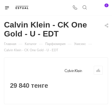
0
Calvin Klein - CK One
Gold - U - EDT
—
—
—
—
Главная
Каталог
Парфюмерия
Унисекс
Calvin Klein - CK One Gold - U - EDT
29 840 тенге