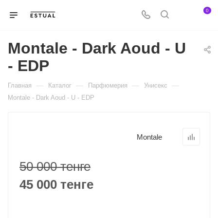
0
Montale - Dark Aoud - U
- EDP
—
—
—
—
Главная
Каталог
Парфюмерия
Унисекс
Montale - Dark Aoud - U - EDP
Montale
50 000 тенге
45 000 тенге