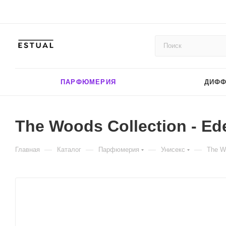
ПАРФЮМЕРИЯ
ДИФ
The Woods Collection - Ede
—
—
—
—
Главная
Каталог
Парфюмерия
Унисекс
The Wo