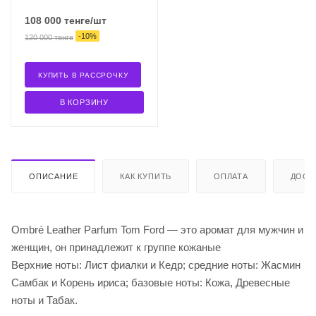
108 000
тенге
/шт
-
10
%
120 000
тенге
КУПИТЬ В РАССРОЧКУ
В КОРЗИНУ
ОПИСАНИЕ
КАК КУПИТЬ
ОПЛАТА
ДОСТ
Ombré Leather Parfum Tom Ford — это аромат для мужчин и
женщин, он принадлежит к группе кожаные
Верхние ноты: Лист фиалки и Кедр; средние ноты: Жасмин
Самбак и Корень ириса; базовые ноты: Кожа, Древесные
ноты и Табак.