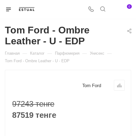
0
Tom Ford - Ombre
Leather - U - EDP
—
—
—
—
Главная
Каталог
Парфюмерия
Унисекс
Tom Ford - Ombre Leather - U - EDP
Tom Ford
97243 тенге
87519 тенге