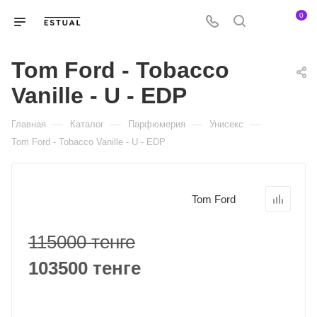
0
Tom Ford - Tobacco
Vanille - U - EDP
—
—
—
—
Главная
Каталог
Парфюмерия
Унисекс
Tom Ford - Tobacco Vanille - U - EDP
Tom Ford
115000 тенге
103500 тенге