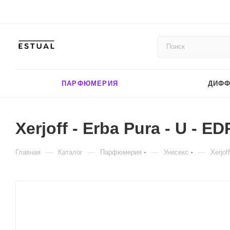
ПАРФЮМЕРИЯ
ДИФ
Xerjoff - Erba Pura - U - ED
—
—
—
—
Главная
Каталог
Парфюмерия
Унисекс
Xerjof