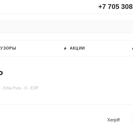
+7 705 308
ФУЗОРЫ
АКЦИИ
P
f - Erba Pura - U - EDP
Xerjoff