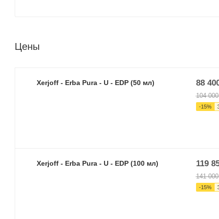
Цены
88 40
Xerjoff - Erba Pura - U - EDP (50 мл)
104 000
-
15
%
119 8
Xerjoff - Erba Pura - U - EDP (100 мл)
141 000
-
15
%