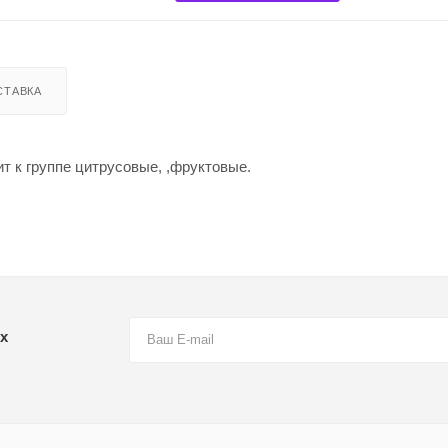
СТАВКА
ит к группе цитрусовые, ,фруктовые.
х