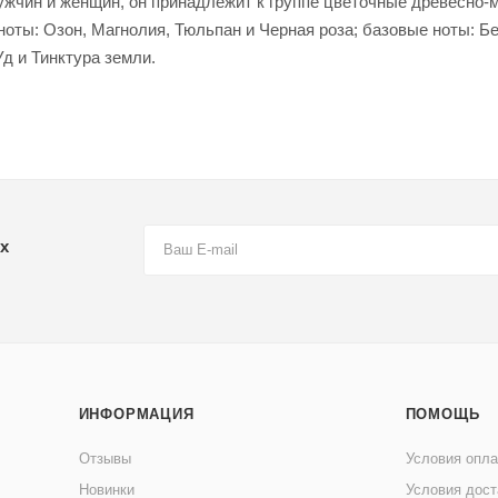
жчин и женщин, он принадлежит к группе цветочные древесно-
ноты: Озон, Магнолия, Тюльпан и Черная роза; базовые ноты: Б
д и Тинктура земли.
х
ИНФОРМАЦИЯ
ПОМОЩЬ
Отзывы
Условия опл
Новинки
Условия дост