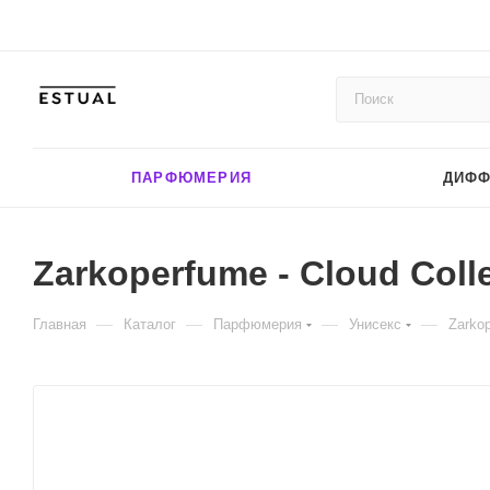
ПАРФЮМЕРИЯ
ДИФ
Zarkoperfume - Cloud Colle
—
—
—
—
Главная
Каталог
Парфюмерия
Унисекс
Zarkop