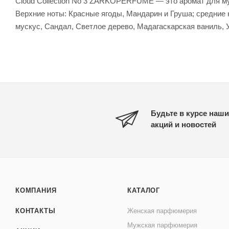
Cloud Collection No 3 ZARKOPERFUME — это аромат для му
Верхние ноты: Красные ягоды, Мандарин и Груша; средние 
мускус, Сандал, Светлое дерево, Мадагаскарская ваниль, У
Будьте в курсе наши
акций и новостей
КОМПАНИЯ
КАТАЛОГ
КОНТАКТЫ
Женская парфюмерия
Мужская парфюмерия