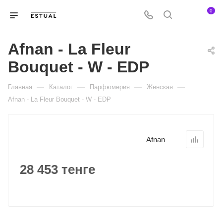
0
Afnan - La Fleur
Bouquet - W - EDP
—
—
—
—
Главная
Каталог
Парфюмерия
Женская
Afnan - La Fleur Bouquet - W - EDP
Afnan
28 453 тенге