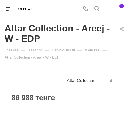
0
Attar Collection - Areej -
W - EDP
—
—
—
—
Главная
Каталог
Парфюмерия
Женская
Attar Collection - Areej - W - EDP
Attar Collection
86 988 тенге