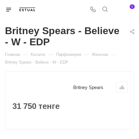
0
Britney Spears - Believe
- W - EDP
—
—
—
—
Главная
Каталог
Парфюмерия
Женская
Britney Spears - Believe - W - EDP
Britney Spears
31 750 тенге