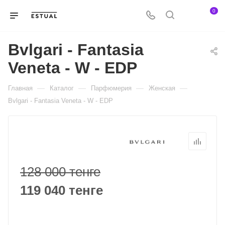
0
Bvlgari - Fantasia
Veneta - W - EDP
—
—
—
—
Главная
Каталог
Парфюмерия
Женская
Bvlgari - Fantasia Veneta - W - EDP
128 000 тенге
119 040 тенге