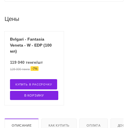
Цены
Bvlgari - Fantasia
Veneta - W - EDP (100
мл)
119 040
тенге
/шт
-
7
%
128 000
тенге
КУПИТЬ В РАССРОЧКУ
В КОРЗИНУ
ОПИСАНИЕ
КАК КУПИТЬ
ОПЛАТА
ДОСТ