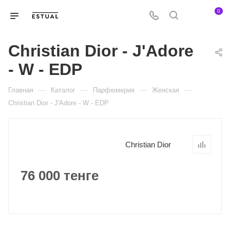
0
Christian Dior - J'Adore
- W - EDP
—
—
—
—
Главная
Каталог
Парфюмерия
Женская
Christian Dior - J'Adore - W - EDP
Christian Dior
76 000 тенге