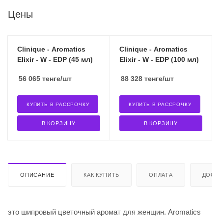
Цены
Clinique - Aromatics
Clinique - Aromatics
Elixir - W - EDP (45 мл)
Elixir - W - EDP (100 мл)
56 065
тенге
/шт
88 328
тенге
/шт
КУПИТЬ В РАССРОЧКУ
КУПИТЬ В РАССРОЧКУ
В КОРЗИНУ
В КОРЗИНУ
ОПИСАНИЕ
КАК КУПИТЬ
ОПЛАТА
ДОСТ
это шипровый цветочный аромат для женщин. Aromatics