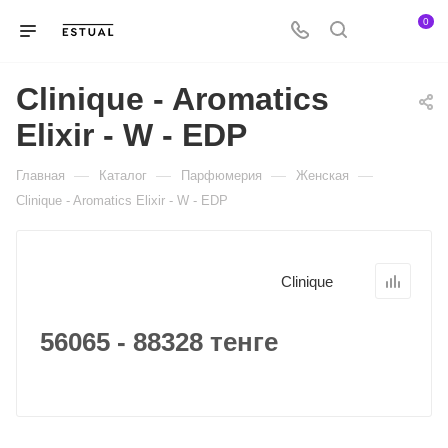
0
Clinique - Aromatics
Elixir - W - EDP
—
—
—
—
Главная
Каталог
Парфюмерия
Женская
Clinique - Aromatics Elixir - W - EDP
Clinique
56065 - 88328 тенге