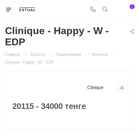
0
Clinique - Happy - W -
EDP
—
—
—
—
Главная
Каталог
Парфюмерия
Женская
Clinique - Happy - W - EDP
Clinique
20115 - 34000 тенге