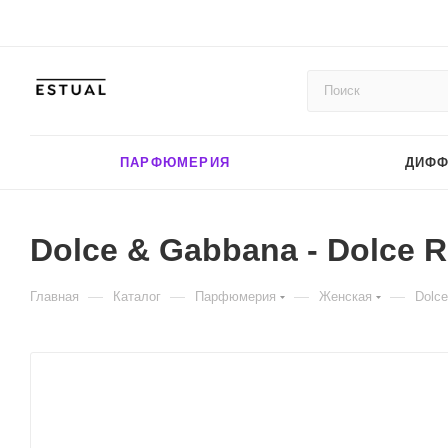
ПАРФЮМЕРИЯ
ДИФ
Dolce & Gabbana - Dolce R
—
—
—
—
Главная
Каталог
Парфюмерия
Женская
Dolce