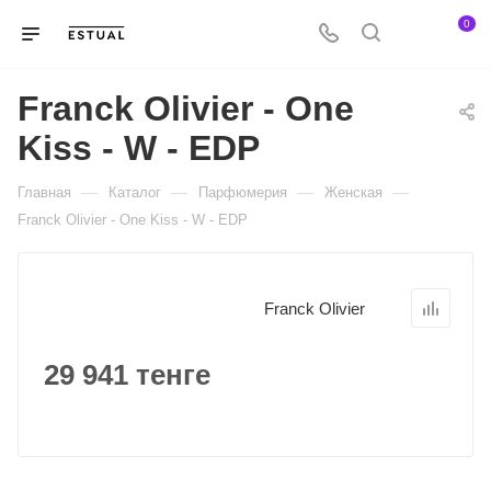
0
Franck Olivier - One
Kiss - W - EDP
—
—
—
—
Главная
Каталог
Парфюмерия
Женская
Franck Olivier - One Kiss - W - EDP
Franck Olivier
29 941 тенге