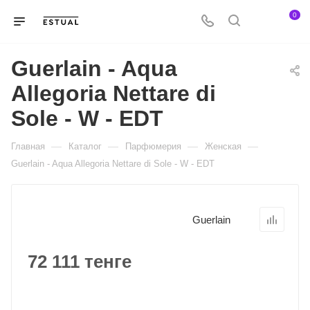
0
Guerlain - Aqua
Allegoria Nettare di
Sole - W - EDT
—
—
—
—
Главная
Каталог
Парфюмерия
Женская
Guerlain - Aqua Allegoria Nettare di Sole - W - EDT
Guerlain
72 111 тенге