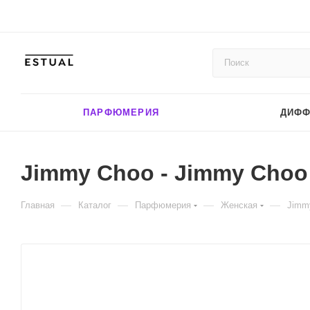
ПАРФЮМЕРИЯ
ДИФ
Jimmy Choo - Jimmy Choo 
—
—
—
—
Главная
Каталог
Парфюмерия
Женская
Jimmy