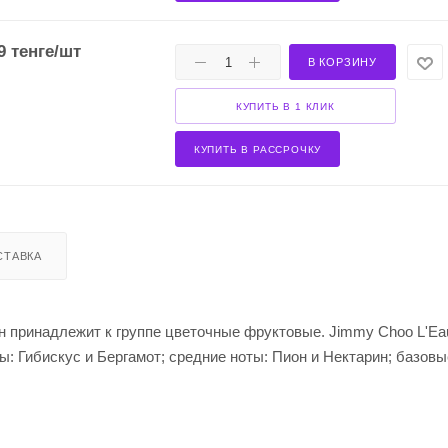
9
тенге
/шт
В КОРЗИНУ
КУПИТЬ В 1 КЛИК
КУПИТЬ В РАССРОЧКУ
СТАВКА
н принадлежит к группе цветочные фруктовые. Jimmy Choo L'E
ты: Гибискус и Бергамот; средние ноты: Пион и Нектарин; базовы