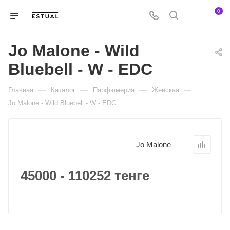
0
Jo Malone - Wild
Bluebell - W - EDC
—
—
—
—
Главная
Каталог
Парфюмерия
Женская
Jo Malone - Wild Bluebell - W - EDC
Jo Malone
45000 - 110252 тенге