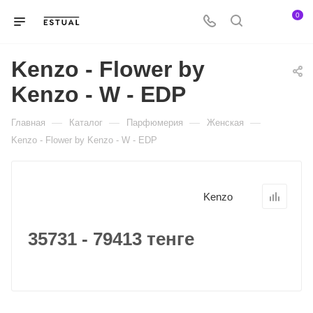
0
Kenzo - Flower by
Kenzo - W - EDP
—
—
—
—
Главная
Каталог
Парфюмерия
Женская
Kenzo - Flower by Kenzo - W - EDP
Kenzo
35731 - 79413 тенге