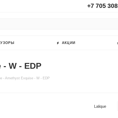
+7 705 308
ФУЗОРЫ
АКЦИИ
 - W - EDP
ue - Amethyst Exquise - W - EDP
Lalique