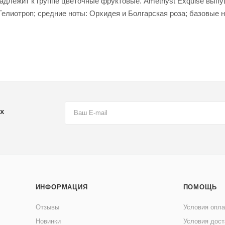
надлежит к группе цветочные фруктовые. Amethyst Exquise выпу
Гелиотроп; средние ноты: Орхидея и Болгарская роза; базовые 
х
ИНФОРМАЦИЯ
ПОМОЩЬ
Отзывы
Условия опл
Новинки
Условия дост