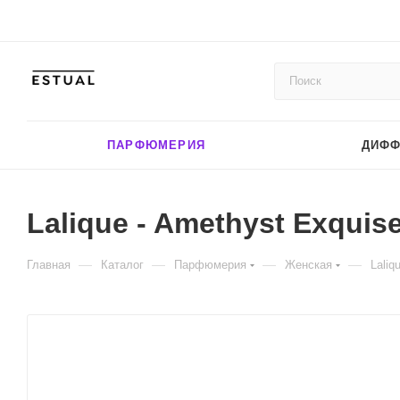
ПАРФЮМЕРИЯ
ДИФ
Lalique - Amethyst Exquise
—
—
—
—
Главная
Каталог
Парфюмерия
Женская
Laliq