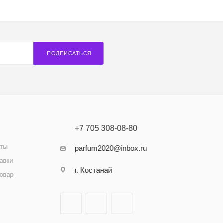
ПОДПИСАТЬСЯ
+7 705 308-08-80
аты
parfum2020@inbox.ru
авки
г. Костанай
товар