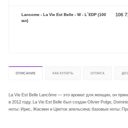
106 7
Lancome - La Vie Est Belle - W - L`EDP (100
мл)
ОПИСАНИЕ
КАК КУПИТЬ
ОПЛАТА
ДО
La Vie Est Belle Lancôme — это аромат для женщин, он при
в 2012 году. La Vie Est Belle был создан Olivier Polge, Dom
ноты: Ирис, Жасмин и Цветок апельсина; базовые ноты: Пр