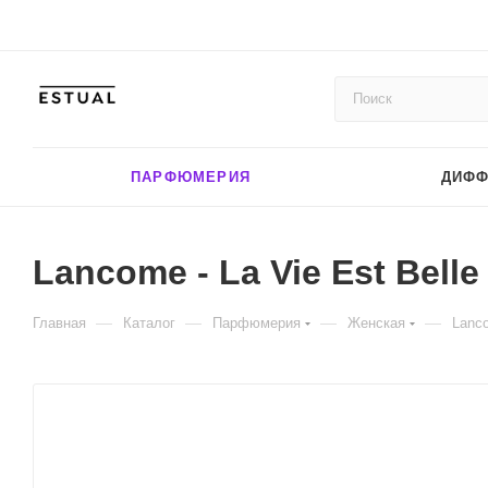
ПАРФЮМЕРИЯ
ДИФ
Lancome - La Vie Est Belle
—
—
—
—
Главная
Каталог
Парфюмерия
Женская
Lanco