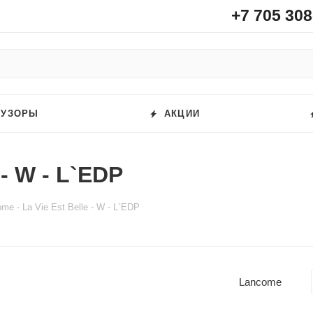
+7 705 308
ФУЗОРЫ
АКЦИИ
 - W - L`EDP
me - La Vie Est Belle - W - L`EDP
Lancome