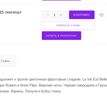
15
тенге
/шт
В КОРЗИНУ
КУПИТЬ В 1 КЛИК
КУПИТЬ В РАССРОЧКУ
СТАВКА
надлежит к группе цветочные фруктовые сладкие. La Vie Est Bel
inique Ropion и Anne Flipo. Верхние ноты: Черная смородина и Гру
алине, Ваниль, Пачули и Бобы тонка.