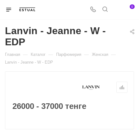
0
Lanvin - Jeanne - W -
EDP
—
—
—
—
Главная
Каталог
Парфюмерия
Женская
Lanvin - Jeanne - W - EDP
26000 - 37000 тенге