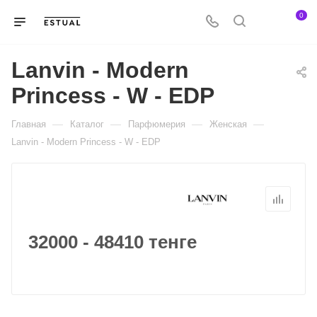
0
Lanvin - Modern
Princess - W - EDP
—
—
—
—
Главная
Каталог
Парфюмерия
Женская
Lanvin - Modern Princess - W - EDP
32000 - 48410 тенге