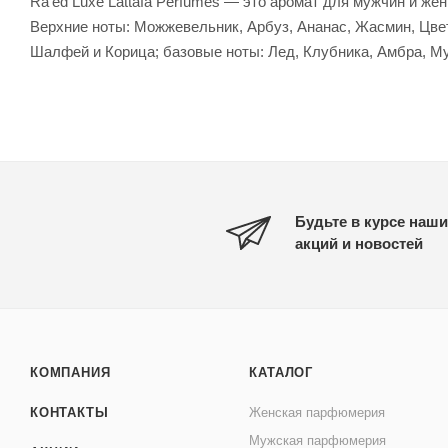
Ra'ed Luxe Lattafa Perfumes — это аромат для мужчин и же
Верхние ноты: Можжевельник, Арбуз, Ананас, Жасмин, Цвет
Шалфей и Корица; базовые ноты: Лед, Клубника, Амбра, Му
Будьте в курсе наши
акций и новостей
КОМПАНИЯ
КАТАЛОГ
КОНТАКТЫ
Женская парфюмерия
Мужская парфюмерия