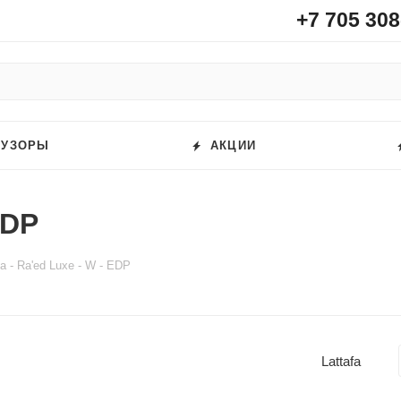
+7 705 308
ФУЗОРЫ
АКЦИИ
EDP
fa - Ra'ed Luxe - W - EDP
Lattafa