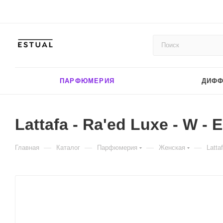
ПАРФЮМЕРИЯ
ДИФ
Lattafa - Ra'ed Luxe - W - 
—
—
—
—
Главная
Каталог
Парфюмерия
Женская
Latta