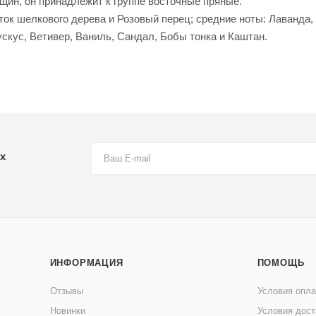
нщин, он принадлежит к группе восточные пряные.
ок шелкового дерева и Розовый перец; средние ноты: Лаванда,
скус, Ветивер, Ваниль, Сандал, Бобы тонка и Каштан.
х
ИНФОРМАЦИЯ
ПОМОЩЬ
Отзывы
Условия опл
Новинки
Условия дост