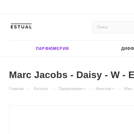
ПАРФЮМЕРИЯ
ДИФ
Marc Jacobs - Daisy - W - 
—
—
—
—
Главная
Каталог
Парфюмерия
Женская
Marc 