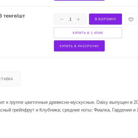
6
тенге
/шт
В КОРЗИНУ
КУПИТЬ В 1 КЛИК
КУПИТЬ В РАССРОЧКУ
СТАВКА
ит к группе цветочные древесно-мускусные. Daisy выпущен в 20
расный грейпфрут и Клубника; средние ноты: Фиалка, Гардения и