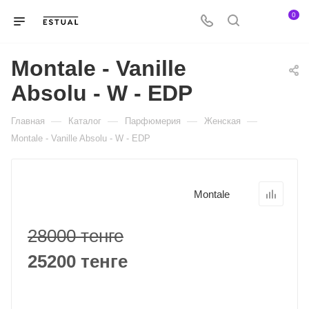
0
Montale - Vanille
Absolu - W - EDP
—
—
—
—
Главная
Каталог
Парфюмерия
Женская
Montale - Vanille Absolu - W - EDP
Montale
28000 тенге
25200 тенге