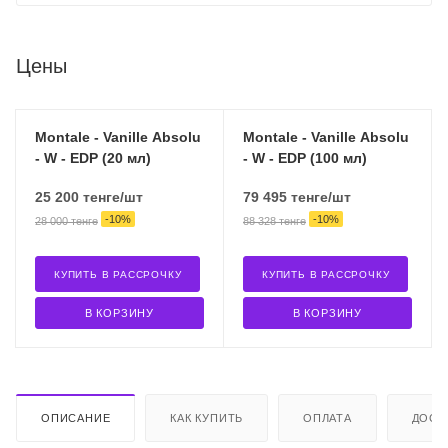
Цены
Montale - Vanille Absolu
Montale - Vanille Absolu
- W - EDP (20 мл)
- W - EDP (100 мл)
25 200
тенге
/шт
79 495
тенге
/шт
-
10
%
-
10
%
28 000
тенге
88 328
тенге
КУПИТЬ В РАССРОЧКУ
КУПИТЬ В РАССРОЧКУ
В КОРЗИНУ
В КОРЗИНУ
ОПИСАНИЕ
КАК КУПИТЬ
ОПЛАТА
ДОСТ