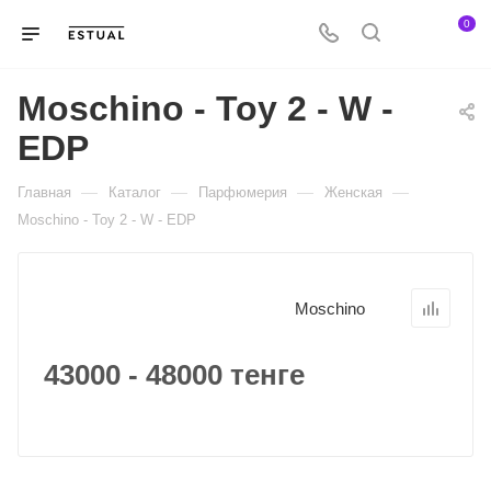
0
Moschino - Toy 2 - W -
EDP
—
—
—
—
Главная
Каталог
Парфюмерия
Женская
Moschino - Toy 2 - W - EDP
Moschino
43000 - 48000 тенге