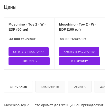
Цены
Moschino - Toy 2 - W -
Moschino - Toy 2 - W -
EDP (50 мл)
EDP (100 мл)
43 000
тенге
/шт
48 000
тенге
/шт
КУПИТЬ В РАССРОЧКУ
КУПИТЬ В РАССРОЧКУ
В КОРЗИНУ
В КОРЗИНУ
ОПИСАНИЕ
КАК КУПИТЬ
ОПЛАТА
ДОСТ
Moschino Toy 2 — это аромат для женщин, он принадлежит