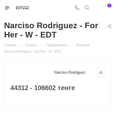
0
Narciso Rodriguez - For
Her - W - EDT
—
—
—
—
Главная
Каталог
Парфюмерия
Женская
Narciso Rodriguez - For Her - W - EDT
Narciso Rodriguez
44312 - 106602 тенге