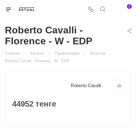
0
Roberto Cavalli -
Florence - W - EDP
—
—
—
—
Главная
Каталог
Парфюмерия
Женская
Roberto Cavalli - Florence - W - EDP
Roberto Cavalli
44952 тенге