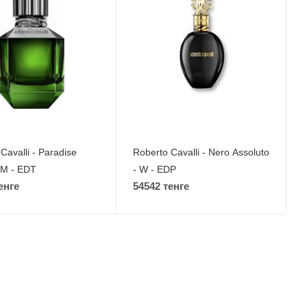
Cavalli - Paradise
Roberto Cavalli - Nero Assoluto
 M - EDT
- W - EDP
енге
54542 тенге