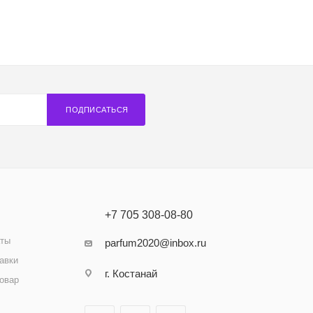
ПОДПИСАТЬСЯ
+7 705 308-08-80
аты
parfum2020@inbox.ru
авки
г. Костанай
товар