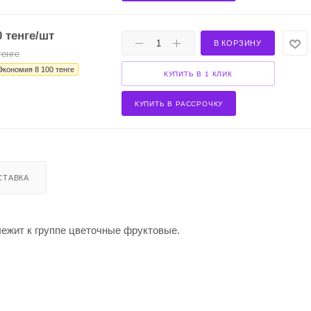
0
тенге
/шт
В КОРЗИНУ
енге
Экономия
8 100
тенге
КУПИТЬ В 1 КЛИК
КУПИТЬ В РАССРОЧКУ
СТАВКА
длежит к группе цветочные фруктовые.