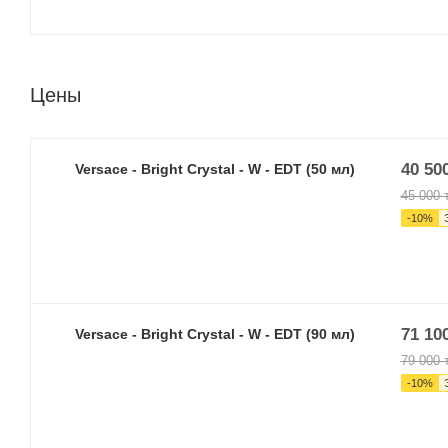
Цены
40 50
Versace - Bright Crystal - W - EDT (50 мл)
45 000
т
-
10
%
71 10
Versace - Bright Crystal - W - EDT (90 мл)
79 000
т
-
10
%