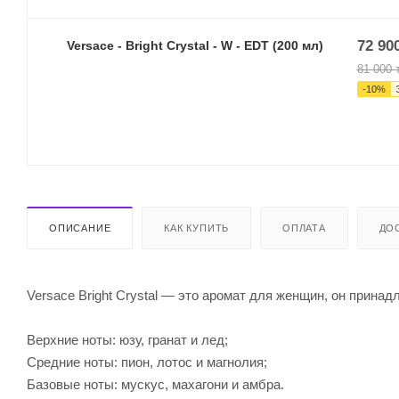
72 90
Versace - Bright Crystal - W - EDT (200 мл)
81 000
т
-
10
%
ОПИСАНИЕ
КАК КУПИТЬ
ОПЛАТА
ДО
Versace Bright Crystal — это аромат для женщин, он прина
Верхние ноты: юзу, гранат и лед;
Средние ноты: пион, лотос и магнолия;
Базовые ноты: мускус, махагони и амбра.