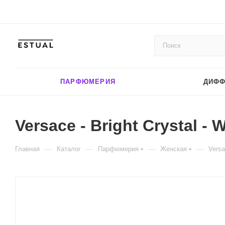
ПАРФЮМЕРИЯ
ДИФ
Versace - Bright Crystal - 
—
—
—
—
Главная
Каталог
Парфюмерия
Женская
Versa