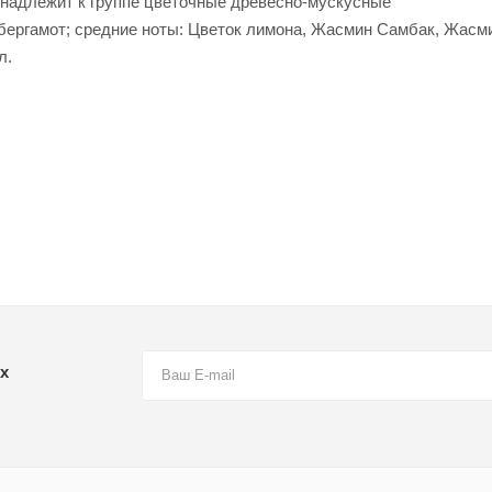
инадлежит к группе цветочные древесно-мускусные
бергамот; средние ноты: Цветок лимона, Жасмин Самбак, Жасми
л.
х