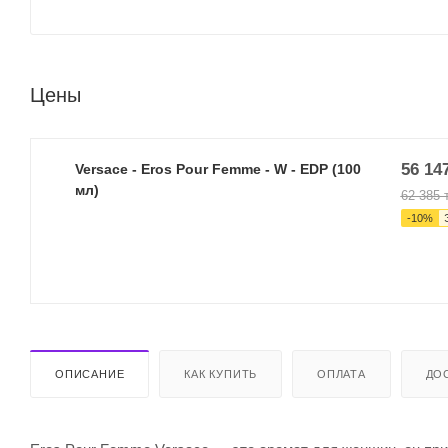
Цены
56 14
Versace - Eros Pour Femme - W - EDP (100
мл)
62 385
т
-
10
%
ОПИСАНИЕ
КАК КУПИТЬ
ОПЛАТА
ДО