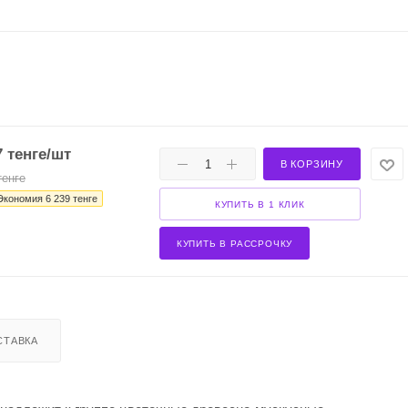
7
тенге
/шт
В КОРЗИНУ
енге
Экономия
6 239
тенге
КУПИТЬ В 1 КЛИК
КУПИТЬ В РАССРОЧКУ
СТАВКА