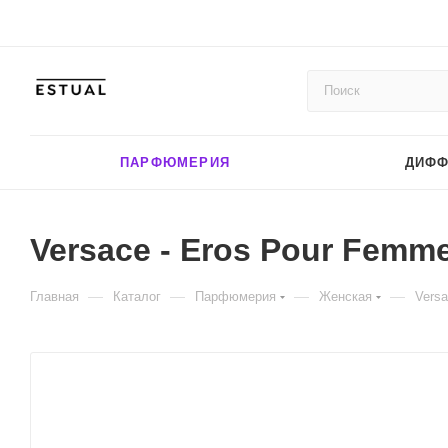
ПАРФЮМЕРИЯ
ДИФ
Versace - Eros Pour Femme
—
—
—
—
Главная
Каталог
Парфюмерия
Женская
Versa