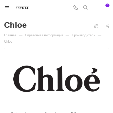
0
Chloe
—
—
—
Главная
Справочная информация
Производители
Chloe