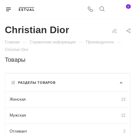
0
Christian Dior
—
—
—
Главная
Справочная информация
Производители
Christian Dior
Товары
РАЗДЕЛЫ ТОВАРОВ
Женская
13
Мужская
12
Отливант
2