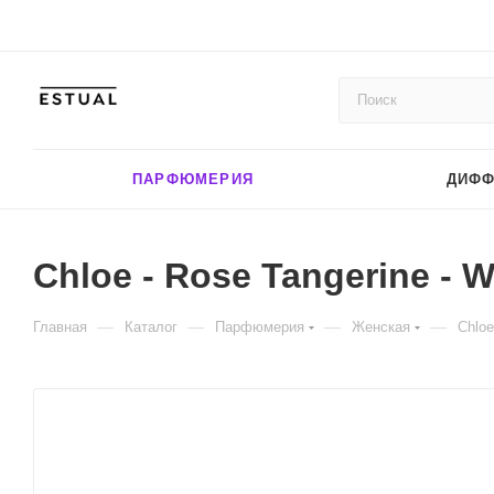
ПАРФЮМЕРИЯ
ДИФ
Chloe - Rose Tangerine - W
—
—
—
—
Главная
Каталог
Парфюмерия
Женская
Chloe