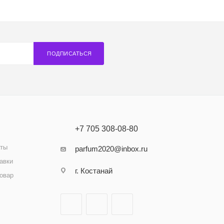
ПОДПИСАТЬСЯ
+7 705 308-08-80
аты
parfum2020@inbox.ru
авки
г. Костанай
товар