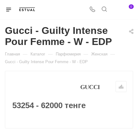
0
Gucci - Guilty Intense
Pour Femme - W - EDP
—
—
—
—
Главная
Каталог
Парфюмерия
Женская
Gucci - Guilty Intense Pour Femme - W - EDP
53254 - 62000 тенге