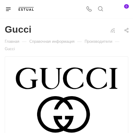
0
Gucci
—
—
—
Главная
Справочная информация
Производители
Gucci