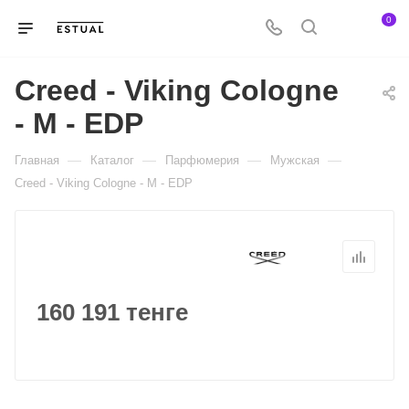
0
Creed - Viking Cologne
- M - EDP
—
—
—
—
Главная
Каталог
Парфюмерия
Мужская
Creed - Viking Cologne - M - EDP
160 191 тенге