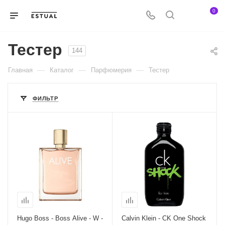
0
Тестер
144
—
—
—
Главная
Каталог
Парфюмерия
Тестер
ФИЛЬТР
Hugo Boss - Boss Alive - W -
Calvin Klein - CK One Shock