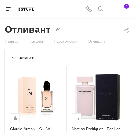
0
Отливант
69
—
—
—
Главная
Каталог
Парфюмерия
Отливант
ФИЛЬТР
Giorgio Armani - Si - W -
Narciso Rodriguez - For Her -