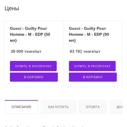
Цены
Gucci - Guilty Pour
Gucci - Guilty Pour
Homme - M - EDP (50
Homme - M - EDP (90
мл)
мл)
38 000
тенге
/шт
83 781
тенге
/шт
КУПИТЬ В РАССРОЧКУ
КУПИТЬ В РАССРОЧКУ
В КОРЗИНУ
В КОРЗИНУ
ОПИСАНИЕ
КАК КУПИТЬ
ОПЛАТА
ДОСТ