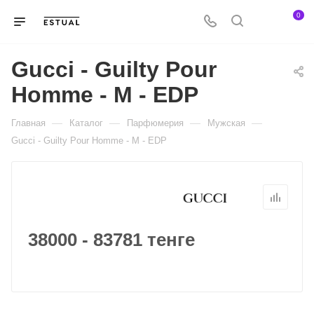
0
Gucci - Guilty Pour
Homme - M - EDP
—
—
—
—
Главная
Каталог
Парфюмерия
Мужская
Gucci - Guilty Pour Homme - M - EDP
38000 - 83781 тенге