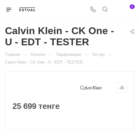
0
Calvin Klein - CK One -
U - EDT - TESTER
—
—
—
—
Главная
Каталог
Парфюмерия
Тестер
Calvin Klein - CK One - U - EDT - TESTER
25 699 тенге