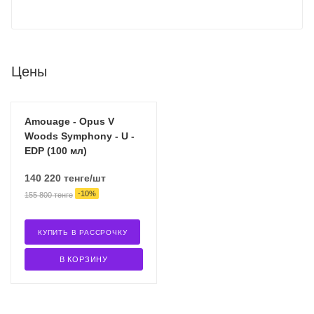
Цены
Amouage - Opus V
Woods Symphony - U -
EDP (100 мл)
140 220
тенге
/шт
-
10
%
155 800
тенге
КУПИТЬ В РАССРОЧКУ
В КОРЗИНУ