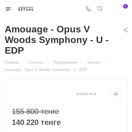
0
Amouage - Opus V
Woods Symphony - U -
EDP
—
—
—
—
Главная
Каталог
Парфюмерия
Унисекс
Amouage - Opus V Woods Symphony - U - EDP
155 800 тенге
140 220 тенге